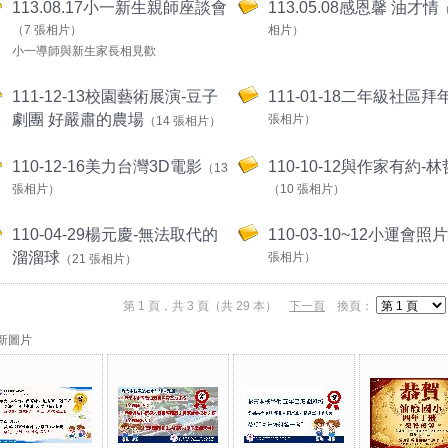
113.08.17小一新生親師座談會
113.05.08感恩馨 油才情
（
（7 張相片）
相片）
小一導師與新生家長相見歡
111-12-13校園藝術展演-豆子
111-01-18二年級社區拜
劇團 好嚴肅的農場
張相片）
（14 張相片）
110-12-16美力台灣3D電影
110-10-12與作家有約-
（13
張相片）
（10 張相片）
110-04-29楊元慶-無法取代的
110-03-10~12小運會照片
溜溜球
張相片）
（21 張相片）
第 1 頁，共 3 頁（共 29 本）
下一頁
換頁：
新圖片