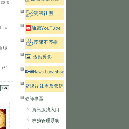
30 張
年
（4
林哲璋
（62
教師專區
資訊服務入口
校務管理系統