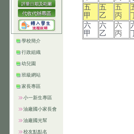
五
五
五
甲
乙
丙
六
六
六
甲
乙
丙
學校簡介
行政組織
幼兒園
班級網站
家長專區
小一新生專區
油廠國小家長會
油廠國光幫
校友點點名