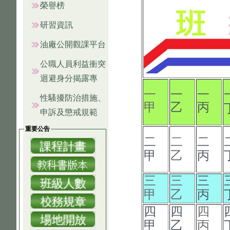
榮譽榜
研習資訊
油廠公開觀課平台
公職人員利益衝突
迴避身分揭露專
一
一
一
性騷擾防治措施、
甲
乙
丙
申訴及懲戒規範
重要公告
二
二
二
甲
乙
丙
三
三
三
甲
乙
丙
四
四
四
甲
乙
丙