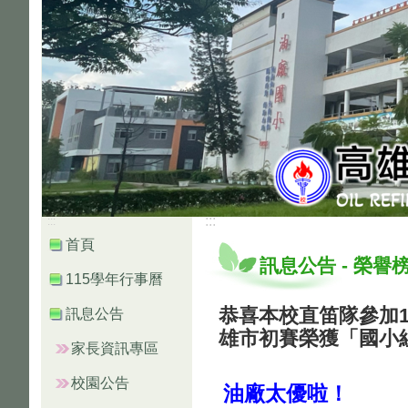
:::
:::
首頁
訊息公告
-
榮譽
115學年行事曆
恭喜本校直笛隊參加1
訊息公告
雄市初賽榮獲「國小
家長資訊專區
校園公告
油廠太優啦！