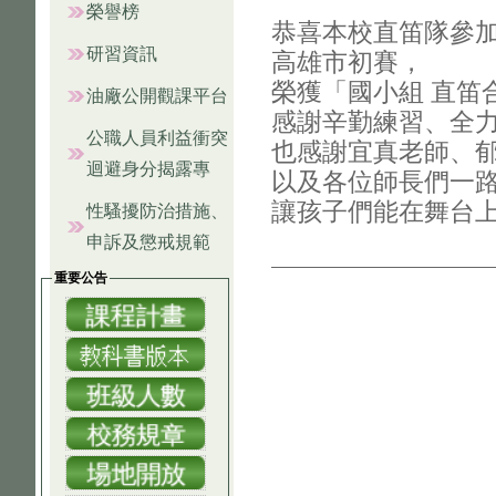
榮譽榜
恭喜本校直笛隊參加
研習資訊
高雄市初賽，
榮獲「國小組 直笛
油廠公開觀課平台
感謝辛勤練習、全
公職人員利益衝突
也感謝宜真老師、
迴避身分揭露專
以及各位師長們一
讓孩子們能在舞台
性騷擾防治措施、
申訴及懲戒規範
重要公告