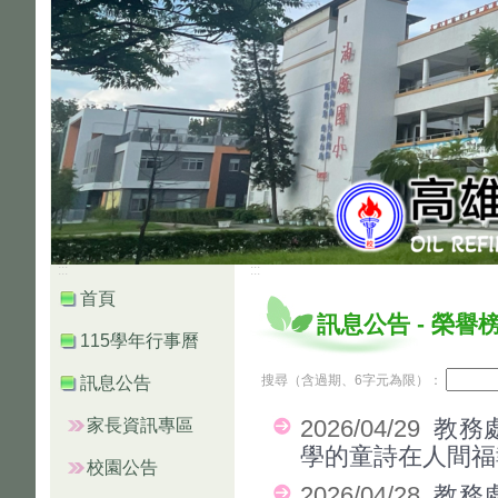
:::
:::
首頁
訊息公告
-
榮譽
115學年行事曆
搜尋（含過期、6字元為限）：
訊息公告
家長資訊專區
2026/04/29
教務
學的童詩在人間福
校園公告
2026/04/28
教務